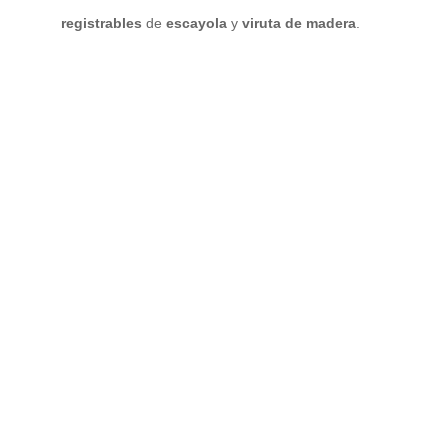
registrables
de
escayola
y
viruta de madera
.