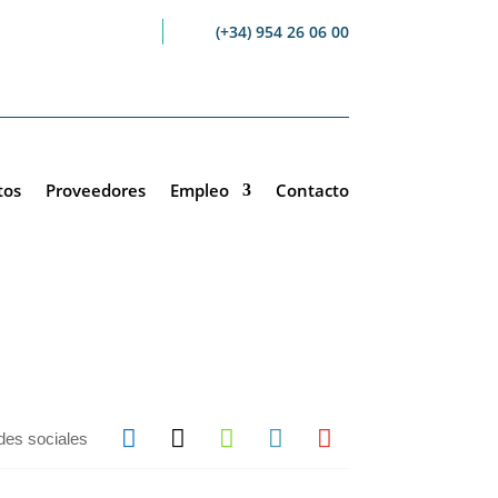
(+34) 954 26 06 00
tos
Proveedores
Empleo
Contacto





des sociales