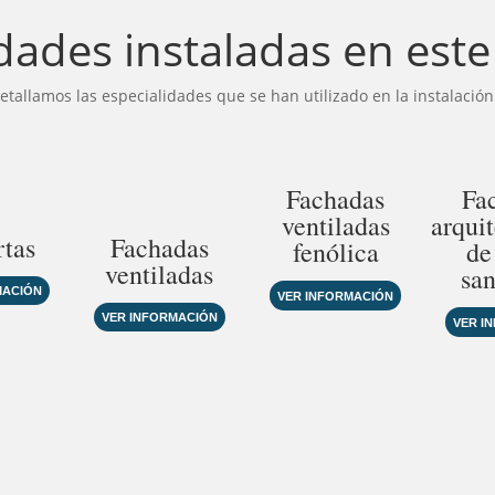
dades instaladas en est
etallamos las especialidades que se han utilizado en la instalación
Fachadas
Fa
ventiladas
arqui
rtas
Fachadas
fenólica
de
ventiladas
sa
MACIÓN
VER INFORMACIÓN
VER INFORMACIÓN
VER I