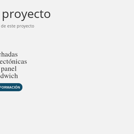
e proyecto
 de este proyecto
chadas
tectónicas
 panel
ndwich
NFORMACIÓN