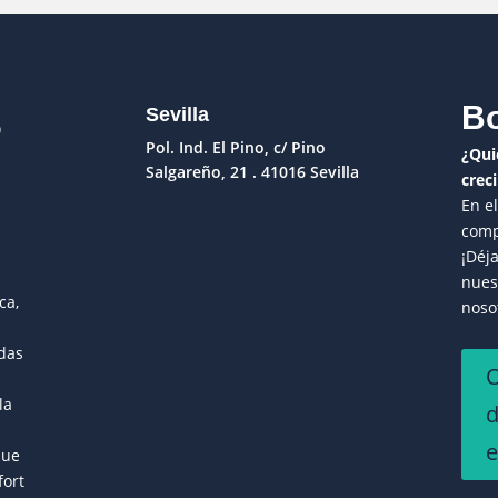
S
Bo
Sevilla
Pol. Ind. El Pino, c/ Pino
¿Qui
Salgareño, 21 . 41016 Sevilla
crec
En e
comp
¡Déj
nues
ca,
noso
adas
O
la
que
fort