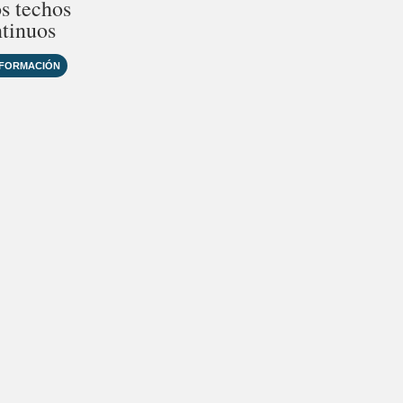
os techos
tinuos
NFORMACIÓN