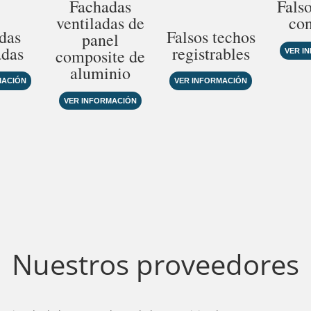
Fachadas
Fals
ventiladas de
con
das
Falsos techos
panel
adas
registrables
composite de
VER I
aluminio
MACIÓN
VER INFORMACIÓN
VER INFORMACIÓN
Nuestros proveedores