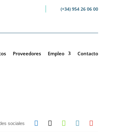
(+34) 954 26 06 00
tos
Proveedores
Empleo
Contacto





des sociales