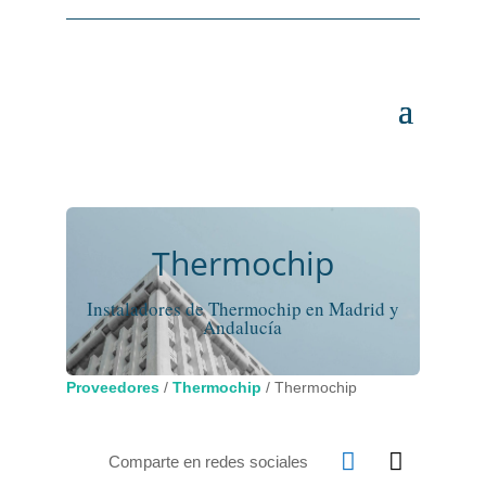
Thermochip
Instaladores de Thermochip en Madrid y
Andalucía
Proveedores
/
Thermochip
/
Thermochip


Comparte en redes sociales