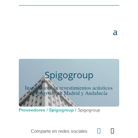
Spigogroup
Instaladores de revestimientos acústicos
Spigogroup en Madrid y Andalucía
Proveedores
/
Spigogroup
/
Spigogroup


Comparte en redes sociales