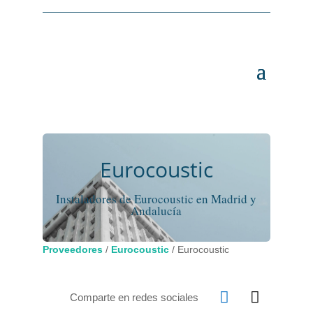
Eurocoustic
Instaladores de Eurocoustic en Madrid y
Andalucía
Proveedores
/
Eurocoustic
/
Eurocoustic


Comparte en redes sociales