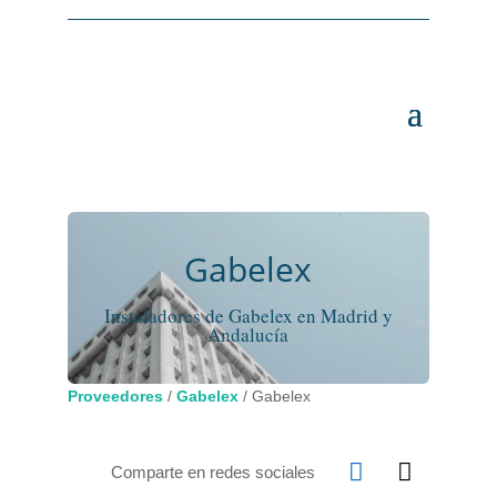
Gabelex
Instaladores de Gabelex en Madrid y
Andalucía
Proveedores
/
Gabelex
/
Gabelex


Comparte en redes sociales